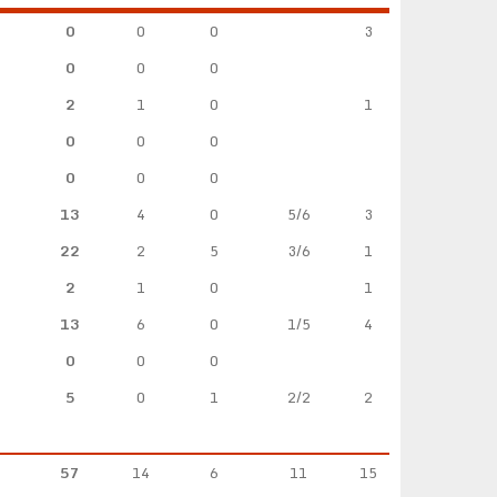
0
0
0
3
0
0
0
2
1
0
1
0
0
0
0
0
0
13
4
0
5/6
3
22
2
5
3/6
1
2
1
0
1
13
6
0
1/5
4
0
0
0
5
0
1
2/2
2
57
14
6
11
15