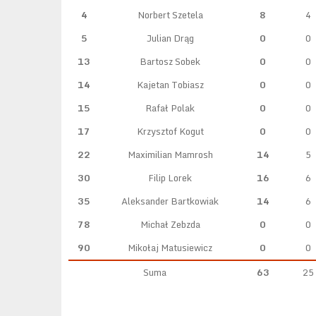
4
Norbert Szetela
8
4
5
Julian Drąg
0
0
13
Bartosz Sobek
0
0
14
Kajetan Tobiasz
0
0
15
Rafał Polak
0
0
17
Krzysztof Kogut
0
0
22
Maximilian Mamrosh
14
5
30
Filip Lorek
16
6
35
Aleksander Bartkowiak
14
6
78
Michał Zebzda
0
0
90
Mikołaj Matusiewicz
0
0
Suma
63
25