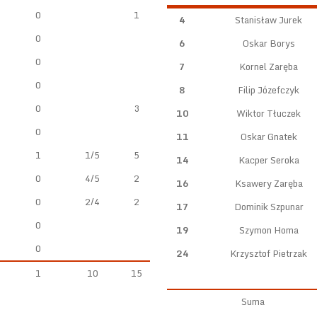
0
1
4
Stanisław Jurek
0
6
Oskar Borys
0
7
Kornel Zaręba
0
8
Filip Józefczyk
0
3
10
Wiktor Tłuczek
0
11
Oskar Gnatek
1
1/5
5
14
Kacper Seroka
0
4/5
2
16
Ksawery Zaręba
0
2/4
2
17
Dominik Szpunar
0
19
Szymon Homa
0
24
Krzysztof Pietrzak
1
10
15
Suma