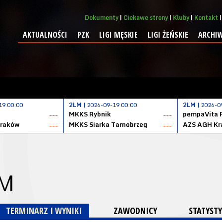
Dokumenty
Ciekawe strony
Kluby
Kontakt
AKTUALNOŚCI
PZK
LIGI MĘSKIE
LIGI ŻEŃSKIE
ARCHI
19 00:00
2LM
| 2026-09-19 00:00
2LM
| 2026-0
MKKS Rybnik
pempaVita 
---
---
Kraków
MKKS Siarka Tarnobrzeg
AZS AGH Kr
---
---
 M
TERMINARZ I WYNIKI
ZAWODNICY
STATYSTY