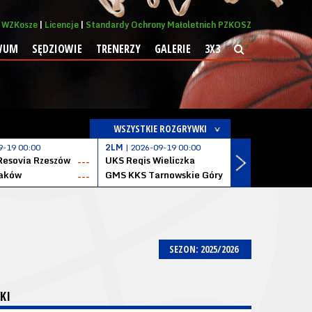
WZKosze
Licencje
Standardy Ochrony Małoletnich PZKOSZ
WUM
SĘDZIOWIE
TRENERZY
GALERIE
3X3
WSZYSTKIE ROZGRYWKI
9-19 00:00
2LM
| 2026-09-19 00:00
2LM
| 2026
Resovia Rzeszów
UKS Regis Wieliczka
ZKS Stal 
---
---
aków
GMS KKS Tarnowskie Góry
Zagłębie 
---
---
SEZON: 2025/2026
KI