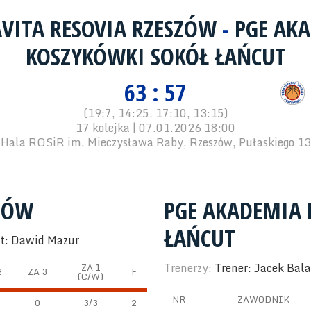
VITA RESOVIA RZESZÓW
-
PGE AK
KOSZYKÓWKI SOKÓŁ ŁAŃCUT
63 : 57
(19:7, 14:25, 17:10, 13:15)
17 kolejka | 07.01.2026 18:00
Hala ROSiR im. Mieczysława Raby, Rzeszów, Pułaskiego 13
SZÓW
PGE AKADEMIA 
ŁAŃCUT
nt: Dawid Mazur
Trenerzy:
Trener: Jacek Bal
ZA 1
2
ZA 3
F
(C/W)
NR
ZAWODNIK
0
3/3
2