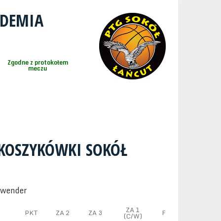
ADEMIA
Zgodne z protokołem
meczu
KOSZYKÓWKI SOKÓŁ
awender
ZA 1
PKT
ZA 2
ZA 3
F
(C/W)