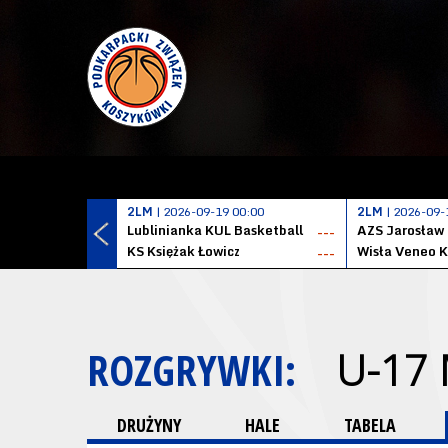
2LM
| 2026-09-19 00:00
2LM
| 2026-09-
Lublinianka KUL Basketball
AZS Jarosław
---
KS Księżak Łowicz
Wisła Veneo 
---
ROZGRYWKI:
U-17
DRUŻYNY
HALE
TABELA