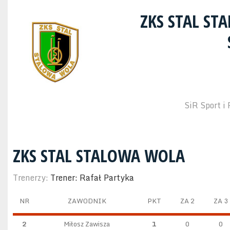
ZKS STAL S
SiR Sport i
ZKS STAL STALOWA WOLA
Trenerzy:
Trener: Rafał Partyka
NR
ZAWODNIK
PKT
ZA 2
ZA 3
2
Miłosz Zawisza
1
0
0