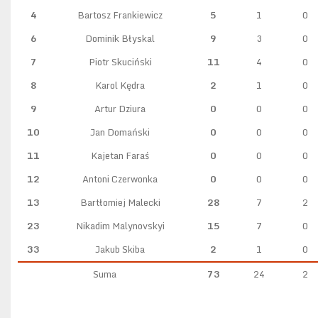
4
Bartosz Frankiewicz
5
1
0
6
Dominik Błyskal
9
3
0
7
Piotr Skuciński
11
4
0
8
Karol Kędra
2
1
0
9
Artur Dziura
0
0
0
10
Jan Domański
0
0
0
11
Kajetan Faraś
0
0
0
12
Antoni Czerwonka
0
0
0
13
Bartłomiej Malecki
28
7
2
23
Nikadim Malynovskyi
15
7
0
33
Jakub Skiba
2
1
0
Suma
73
24
2