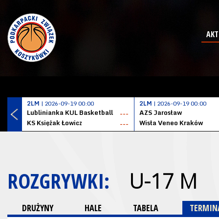
AKT
2LM
| 2026-09-19 00:00
2LM
| 2026-09-19 00:00
Lublinianka KUL Basketball
AZS Jarosław
---
KS Księżak Łowicz
Wisła Veneo Kraków
---
ROZGRYWKI:
U-17 M
DRUŻYNY
HALE
TABELA
TERMINA