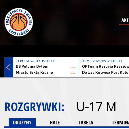
AKT
1LM
| 2026-09-19 15:00
1LM
| 2026-09-20 18:00
BS Polonia Bytom
OPTeam Resovia Rzeszó
---
Miasto Szkła Krosno
---
ROZGRYWKI:
U-17 M
DRUŻYNY
HALE
TABELA
TERMINA