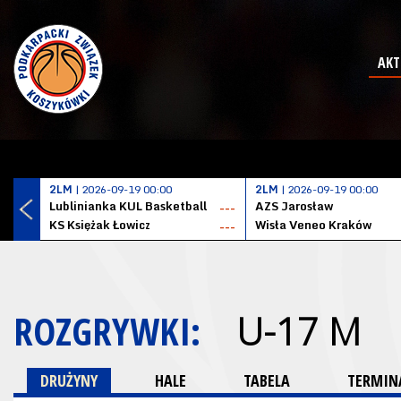
AKT
2LM
| 2026-09-19 00:00
2LM
| 2026-09-19 00:00
Lublinianka KUL Basketball
AZS Jarosław
---
KS Księżak Łowicz
Wisła Veneo Kraków
---
ROZGRYWKI:
U-17 M
DRUŻYNY
HALE
TABELA
TERMINA