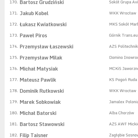
Bartosz Grudziński
170.
Sokół Grupa Av
Jakub Kobel
171.
WKK Wrocław
Łukasz Kwiatkowski
172.
MKS Sokół Mar
Paweł Piros
173.
Górnik Trans.e
Przemysław Łaszewski
174.
AZS Politechni
Przemysław Milak
175.
Domino Inowro
Michał Matysiak
176.
MCKiS Jaworzn
Mateusz Pawlik
177.
KS Pogoń Ruda 
Dominik Rutkowski
178.
WKK Wrocław
Marek Sobkowiak
179.
Jamalex Poloni
Michał Batorski
180.
Alba Chorzów
Bartosz Stawowski
181.
AZS AWF Micki
Filip Taisner
182.
Zagłębie Sosno