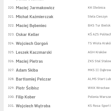
Maciej Jarmakowicz
320.
KK Oleśnica
Michał Kaźmierczak
321.
Stela Cieszyn
Maciej Bębeniec
322.
BKS Tur Bielsk
Oskar Keller
323.
KŚ AZS Politec
Wojciech Gorgoń
324.
TS Wisła Krak
Leszek Kaczmarski
325.
AGH Kraków
Maciej Pietras
326.
ZKS Stal Stalo
Adam Skiba
327.
MKS II Dąbrow
Bartłomiej Pelczar
328.
ALMS Start Lub
Piotr Ścibisz
329.
WKK Wrocław
Filip Kober
330.
Polonia Warsz
Wojciech Wątroba
331.
KS Rosa-Sport