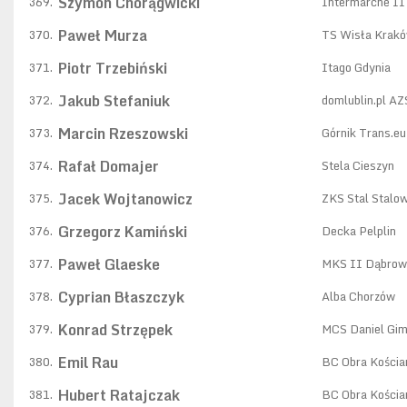
Szymon Chorągwicki
369.
Intermarche II 
Paweł Murza
370.
TS Wisła Krak
Piotr Trzebiński
371.
Itago Gdynia
Jakub Stefaniuk
372.
domlublin.pl A
Marcin Rzeszowski
373.
Górnik Trans.e
Rafał Domajer
374.
Stela Cieszyn
Jacek Wojtanowicz
375.
ZKS Stal Stalo
Grzegorz Kamiński
376.
Decka Pelplin
Paweł Glaeske
377.
MKS II Dąbrow
Cyprian Błaszczyk
378.
Alba Chorzów
Konrad Strzępek
379.
MCS Daniel Gim
Emil Rau
380.
BC Obra Kościa
Hubert Ratajczak
381.
BC Obra Kościa