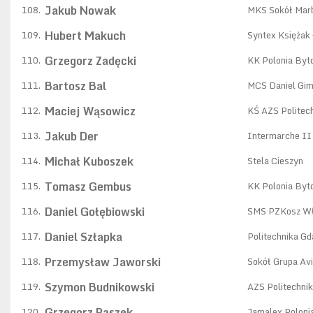
Jakub Nowak
108.
MKS Sokół Mar
Hubert Makuch
109.
Syntex Księżak
Grzegorz Zadęcki
110.
KK Polonia By
Bartosz Bal
111.
MCS Daniel Gim
Maciej Wąsowicz
112.
KŚ AZS Politec
Jakub Der
113.
Intermarche II 
Michał Kuboszek
114.
Stela Cieszyn
Tomasz Gembus
115.
KK Polonia By
Daniel Gołębiowski
116.
SMS PZKosz W
Daniel Szłapka
117.
Politechnika G
Przemysław Jaworski
118.
Sokół Grupa Av
Szymon Budnikowski
119.
AZS Politechni
Grzegorz Paszek
120.
Jamalex Poloni