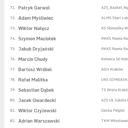
Patryk Garwol
71.
AZS_Basket_N
Adam Myśliwiec
72.
ALMS Start Lub
Wiktor Nałęcz
73.
KS Shmoolky W
Szymon Maciołek
74.
RKKS Rawia Ra
Jakub Dryjański
75.
RKKS Rawia Ra
Marcin Chudy
76.
Kotwica 50 Koł
Bartosz Wróbel
77.
AGH Kraków
Rafał Malitka
78.
UKS GIMBAS
Sebastian Dąbek
79.
TS Wisła Krak
Jacek Gwardecki
80.
AZS UŁ Szkoła 
Wiktor Czyżewski
81.
Decka Pelplin
Adrian Warszawski
82.
TKM Włocławe