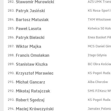
Sławomir Murowicki
282.
AZS UMK Trans
Patryk Jasiński
283.
KS Rosa-Sport
Bartosz Matusiak
284.
TKM Włocławe
Paweł Lasota
285.
Kotwica 50 Koł
Patryk Bielecki
286.
Enea Basket Pi
Wiktor Majka
287.
MCS Daniel Gim
Francis Omolekan
288.
Itago Gdynia
Stanisław Kiszka
289.
BC Obra Kościa
Krzysztof Morawiec
290.
KS Pogoń Ruda 
Michał Gancarz
291.
Alba Chorzów
Mikołaj Ratajczak
292.
SMS PZKosz W
Robert Sgodzaj
293.
KS Pogoń Ruda 
Maciej Krówczyński
294.
Jamalex Poloni