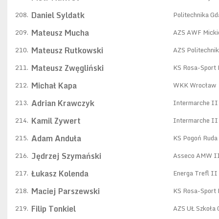
Daniel Syldatk
208.
Politechnika G
Mateusz Mucha
209.
AZS AWF Micki
Mateusz Rutkowski
210.
AZS Politechni
Mateusz Zwęgliński
211.
KS Rosa-Sport
Michał Kapa
212.
WKK Wrocław
Adrian Krawczyk
213.
Intermarche II 
Kamil Zywert
214.
Intermarche II 
Adam Anduła
215.
KS Pogoń Ruda 
Jędrzej Szymański
216.
Asseco AMW II
Łukasz Kolenda
217.
Energa Trefl II
Maciej Parszewski
218.
KS Rosa-Sport
Filip Tonkiel
219.
AZS UŁ Szkoła 