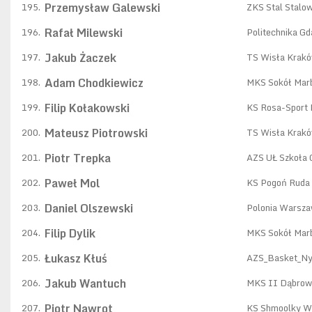
Przemysław Galewski
195.
ZKS Stal Stalo
Rafał Milewski
196.
Politechnika G
Jakub Żaczek
197.
TS Wisła Krak
Adam Chodkiewicz
198.
MKS Sokół Mar
Filip Kołakowski
199.
KS Rosa-Sport
Mateusz Piotrowski
200.
TS Wisła Krak
Piotr Trepka
201.
AZS UŁ Szkoła 
Paweł Mol
202.
KS Pogoń Ruda 
Daniel Olszewski
203.
Polonia Warsz
Filip Dylik
204.
MKS Sokół Mar
Łukasz Kłuś
205.
AZS_Basket_N
Jakub Wantuch
206.
MKS II Dąbrow
Piotr Nawrot
207.
KS Shmoolky W