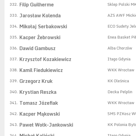
Filip Guilherme
332.
Sklep Polski M
Jarosław Kolenda
333.
AZS AWF Micki
Mikołaj Serbakowski
334.
ECO Sudety Jel
Kacper Żebrowski
335.
Enea Basket Pi
Dawid Gambusz
336.
Alba Chorzów
Krzysztof Kozakiewicz
337.
Itago Gdynia
Kamil Fiedukiewicz
338.
WKK Wrocław
Grzegorz Kruk
339.
KK Oleśnica
Krystian Reszka
340.
Decka Pelplin
Tomasz Józefiak
341.
WKK Wrocław
Kacper Mąkowski
342.
SMS PZKosz W
Paweł Wołk-Jankowski
343.
KK Polonia By
Michał Kaliński
344.
Itago Gdynia