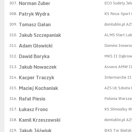
Norman Zuber
307.
ECO Sudety Jel
Patryk Wydra
308.
KS Rosa-Sport
Tomasz Gałan
309.
domlublin.pl A
Jakub Szczepaniak
310.
ALMS Start Lub
Adam Głowicki
311.
Domino Inowro
Dawid Boryka
312.
MKS II Dąbrow
Jakub Nowaczek
313.
Asseco AMW II
Kacper Traczyk
314.
Intermarche II 
Maciej Kochaniak
315.
AZS UŁ Szkoła 
Rafał Piesio
316.
Polonia Warsz
Łukasz Fronc
317.
KS Shmoolky W
Kamil Krzeszowski
318.
domlublin.pl A
Jakub Jóźwiuk
319.
BKS Tur Bielsk