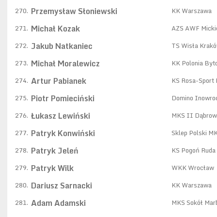
Przemysław Słoniewski
270.
KK Warszawa
Michał Kozak
271.
AZS AWF Micki
Jakub Natkaniec
272.
TS Wisła Krak
Michał Moralewicz
273.
KK Polonia By
Artur Pabianek
274.
KS Rosa-Sport
Piotr Pomieciński
275.
Domino Inowro
Łukasz Lewiński
276.
MKS II Dąbrow
Patryk Konwiński
277.
Sklep Polski M
Patryk Jeleń
278.
KS Pogoń Ruda 
Patryk Wilk
279.
WKK Wrocław
Dariusz Sarnacki
280.
KK Warszawa
Adam Adamski
281.
MKS Sokół Mar