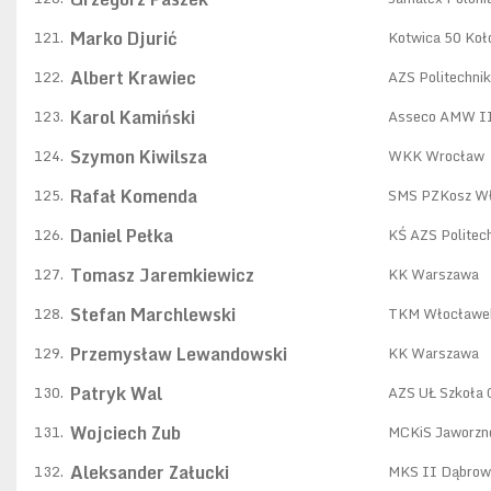
Marko Djurić
121.
Kotwica 50 Koł
Albert Krawiec
122.
AZS Politechni
Karol Kamiński
123.
Asseco AMW II
Szymon Kiwilsza
124.
WKK Wrocław
Rafał Komenda
125.
SMS PZKosz W
Daniel Pełka
126.
KŚ AZS Politec
Tomasz Jaremkiewicz
127.
KK Warszawa
Stefan Marchlewski
128.
TKM Włocławe
Przemysław Lewandowski
129.
KK Warszawa
Patryk Wal
130.
AZS UŁ Szkoła 
Wojciech Zub
131.
MCKiS Jaworzn
Aleksander Załucki
132.
MKS II Dąbrow