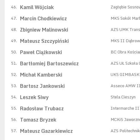
Kamil Wójciak
46.
Zagłębie Sosno
Marcin Chodkiewicz
47.
MKS Sokół Mar
Zbigniew Malinowski
48.
AZS UMK Trans
Mateusz Szczypiński
49.
MKS II Dąbrow
Paweł Ciążkowski
50.
BC Obra Kościa
Bartłomiej Bartoszewicz
51.
AZS UŁ Szkoła 
Michał Kamberski
52.
UKS GIMBAS
Bartosz Jankowski
53.
Asseco AMW II
Leszek Siwy
54.
Stela Cieszyn
Radosław Trubacz
55.
Intermarche II 
Tomasz Bryzek
56.
MCKiS Jaworzn
Mateusz Gazarkiewicz
57.
AZS Politechni