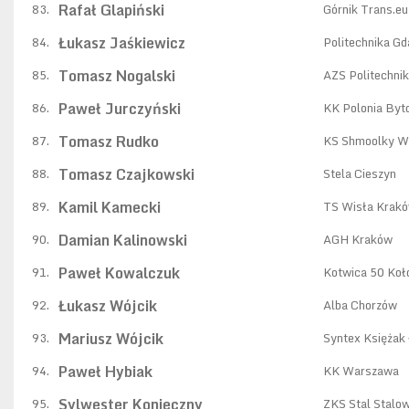
Rafał Glapiński
83.
Górnik Trans.e
Łukasz Jaśkiewicz
84.
Politechnika G
Tomasz Nogalski
85.
AZS Politechni
Paweł Jurczyński
86.
KK Polonia By
Tomasz Rudko
87.
KS Shmoolky W
Tomasz Czajkowski
88.
Stela Cieszyn
Kamil Kamecki
89.
TS Wisła Krak
Damian Kalinowski
90.
AGH Kraków
Paweł Kowalczuk
91.
Kotwica 50 Koł
Łukasz Wójcik
92.
Alba Chorzów
Mariusz Wójcik
93.
Syntex Księżak
Paweł Hybiak
94.
KK Warszawa
Sylwester Konieczny
95.
ZKS Stal Stalo