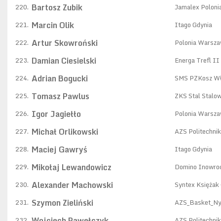
Bartosz Zubik
220.
Jamalex Poloni
Marcin Olik
221.
Itago Gdynia
Artur Skowroński
222.
Polonia Warsz
Damian Ciesielski
223.
Energa Trefl II
Adrian Bogucki
224.
SMS PZKosz W
Tomasz Pawlus
225.
ZKS Stal Stalo
Igor Jagiełło
226.
Polonia Warsz
Michał Orlikowski
227.
AZS Politechni
Maciej Gawryś
228.
Itago Gdynia
Mikołaj Lewandowicz
229.
Domino Inowro
Alexander Machowski
230.
Syntex Księżak
Szymon Zieliński
231.
AZS_Basket_N
Wojciech Pawełczyk
232.
AZS Politechni