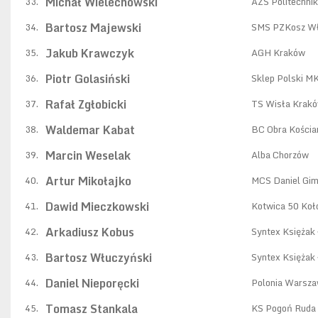
Michał Wielechowski
33.
AZS Politechni
Bartosz Majewski
34.
SMS PZKosz W
Jakub Krawczyk
35.
AGH Kraków
Piotr Golasiński
36.
Sklep Polski M
Rafał Zgłobicki
37.
TS Wisła Krak
Waldemar Kabat
38.
BC Obra Kościa
Marcin Weselak
39.
Alba Chorzów
Artur Mikołajko
40.
MCS Daniel Gim
Dawid Mieczkowski
41.
Kotwica 50 Koł
Arkadiusz Kobus
42.
Syntex Księżak
Bartosz Włuczyński
43.
Syntex Księżak
Daniel Nieporęcki
44.
Polonia Warsz
Tomasz Stankala
45.
KS Pogoń Ruda 