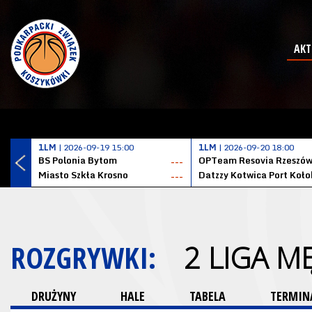
AKT
1LM
| 2026-09-19 15:00
1LM
| 2026-09-20 18:00
BS Polonia Bytom
OPTeam Resovia Rzeszó
---
Miasto Szkła Krosno
---
ROZGRYWKI:
2 LIGA M
DRUŻYNY
HALE
TABELA
TERMINA