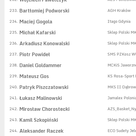
Bartłomiej Podworski
233.
AGH Kraków
Maciej Gogola
234.
Itago Gdynia
Michał Kafarski
235.
Sklep Polski M
Arkadiusz Konowalski
236.
Sklep Polski M
Piotr Powideł
237.
SMS PZKosz W
Daniel Goldammer
238.
MCKiS Jaworzn
Mateusz Gos
239.
KS Rosa-Sport
Patryk Piszczatowski
240.
MKS II Dąbrow
Łukasz Malinowski
241.
Jamalex Poloni
Mirosław Chorostecki
242.
AZS_Basket_N
Kamil Szkopiński
243.
Sklep Polski M
Aleksander Raczek
244.
ECO Sudety Jel