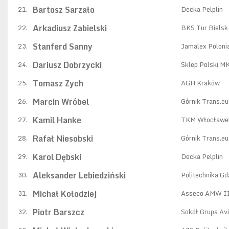
Bartosz Sarzało
21.
Decka Pelplin
Arkadiusz Zabielski
22.
BKS Tur Bielsk
Stanferd Sanny
23.
Jamalex Poloni
Dariusz Dobrzycki
24.
Sklep Polski M
Tomasz Zych
25.
AGH Kraków
Marcin Wróbel
26.
Górnik Trans.e
Kamil Hanke
27.
TKM Włocławe
Rafał Niesobski
28.
Górnik Trans.e
Karol Dębski
29.
Decka Pelplin
Aleksander Lebiedziński
30.
Politechnika G
Michał Kołodziej
31.
Asseco AMW II
Piotr Barszcz
32.
Sokół Grupa Av