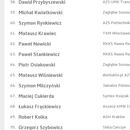
Dawid Przybyszewski
58.
AZS UMK Trans
Michał Kwiatkowski
59.
Zagłębie Sosno
Szymon Rynkiewicz
60.
AZS Politechni
Mateusz Krawiec
61.
TKM Włocławe
Paweł Nowicki
62.
RKKS Rawia Ra
Paweł Stankiewicz
63.
RKKS Rawia Ra
Piotr Osiakowski
64.
Zagłębie Sosno
Mateusz Wiśniewski
65.
domlublin.pl A
Szymon Milczyński
66.
Jamalex Poloni
Maciej Cukierda
67.
Syntex Księżak
Łukasz Frąckiewicz
68.
Asseco AMW II
Robert Kolka
69.
AGH Kraków
Grzegorz Szybowicz
70.
Stela Cieszyn