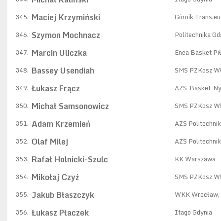
Maciej Krzymiński
345.
Górnik Trans.e
Szymon Mochnacz
346.
Politechnika G
Marcin Uliczka
347.
Enea Basket Pi
Bassey Usendiah
348.
SMS PZKosz W
Łukasz Frącz
349.
AZS_Basket_N
Michał Samsonowicz
350.
SMS PZKosz W
Adam Krzemień
351.
AZS Politechni
Olaf Milej
352.
AZS Politechni
Rafał Holnicki-Szulc
353.
KK Warszawa
Mikołaj Czyż
354.
SMS PZKosz W
Jakub Błaszczyk
355.
WKK Wrocław
,
Łukasz Płaczek
356.
Itago Gdynia