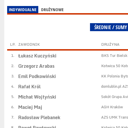
INDYWIDUALNE
DRUŻYNOWE
ŚREDNIE / SUMY
LP.
ZAWODNIK
DRUŻYNA
Łukasz Kuczyński
1.
BKS Tur Bielsk
Grzegorz Arabas
2.
Kotwica 50 Koł
Emil Podkowiński
3.
KK Polonia By
Rafał Król
4.
domlublin.pl A
Michał Wojtyński
5.
Sokół Grupa Av
Maciej Maj
6.
AGH Kraków
Radosław Plebanek
7.
AZS UMK Trans
Paweł Pawłowski
8.
Kotwica 50 Koł