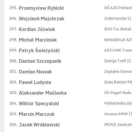
Przemysław Rybicki
295.
KŚ AZS Politec
Wojciech Majchrzak
296.
Intermarche II 
Kordian Jóźwiuk
297.
BKS Tur Bielsk
Michał Marciniak
298.
domlublin.pl A
Patryk Świeżyński
299.
AZS UMK Trans
Damian Szczepanik
300.
Energa Trefl II
Damian Nowak
301.
Zagłębie Sosno
Paweł Ludynia
302.
Enea Basket Pi
Aleksander Maślanka
303.
KS Pogoń Ruda 
Wiktor Specyalski
304.
Politechnika G
Marcin Marczuk
305.
Asseco AMW II
Jacek Wróblewski
306.
MCKiS Jaworzn