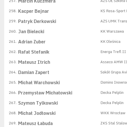
Marcin Kuczmera
257.
AZS UŁ Szkoła 
Kacper Bejnar
258.
KS Rosa-Sport
Patryk Derkowski
259.
AZS UMK Trans
Jan Bielecki
260.
KK Warszawa
Adrian Zuber
261.
KK Oleśnica
Rafał Stefanik
262.
Energa Trefl II
Mateusz Itrich
263.
Asseco AMW II
Damian Zapert
264.
Sokół Grupa Av
Michał Warchowski
265.
Domino Inowro
Przemysław Michałowski
266.
Decka Pelplin
Szymon Tylkowski
267.
Decka Pelplin
Michał Jodłowski
268.
WKK Wrocław
Mateusz Łabuda
269.
ZKS Stal Stalo