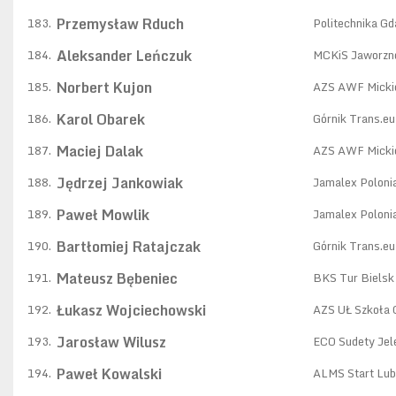
Przemysław Rduch
183.
Politechnika G
Aleksander Leńczuk
184.
MCKiS Jaworzn
Norbert Kujon
185.
AZS AWF Micki
Karol Obarek
186.
Górnik Trans.e
Maciej Dalak
187.
AZS AWF Micki
Jędrzej Jankowiak
188.
Jamalex Poloni
Paweł Mowlik
189.
Jamalex Poloni
Bartłomiej Ratajczak
190.
Górnik Trans.e
Mateusz Bębeniec
191.
BKS Tur Bielsk
Łukasz Wojciechowski
192.
AZS UŁ Szkoła 
Jarosław Wilusz
193.
ECO Sudety Jel
Paweł Kowalski
194.
ALMS Start Lub