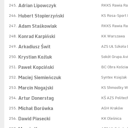
Adrian Lipowczyk
245.
RKKS Rawia Ra
Hubert Stopierzyński
246.
KS Rosa-Sport
Adam Staśkowiak
247.
RKKS Rawia Ra
Konrad Karpiński
248.
KK Warszawa
Arkadiusz Świt
249.
AZS UŁ Szkoła 
Krystian Koźluk
250.
Sokół Grupa Av
Paweł Kopciński
251.
BC Obra Kościa
Maciej Siemieńczuk
252.
Syntex Księżak
Marcin Nogajski
253.
KS Shmoolky W
Artur Donerstag
254.
KŚ AZS Politec
Michał Borówka
255.
AGH Kraków
Dawid Piasecki
256.
KK Oleśnica