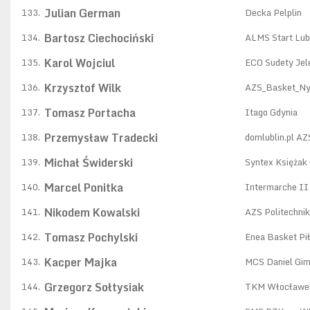
Julian German
133.
Decka Pelplin
Bartosz Ciechociński
134.
ALMS Start Lub
Karol Wojciul
135.
ECO Sudety Jel
Krzysztof Wilk
136.
AZS_Basket_N
Tomasz Portacha
137.
Itago Gdynia
Przemysław Tradecki
138.
domlublin.pl A
Michał Świderski
139.
Syntex Księżak
Marcel Ponitka
140.
Intermarche II 
Nikodem Kowalski
141.
AZS Politechni
Tomasz Pochylski
142.
Enea Basket Pi
Kacper Majka
143.
MCS Daniel Gim
Grzegorz Sołtysiak
144.
TKM Włocławe