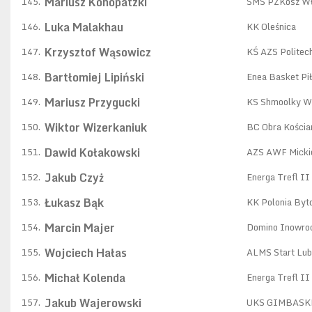
Mariusz Konopatzki
145.
SMS PZKosz W
Luka Malakhau
146.
KK Oleśnica
Krzysztof Wąsowicz
147.
KŚ AZS Politec
Bartłomiej Lipiński
148.
Enea Basket Pi
Mariusz Przygucki
149.
KS Shmoolky W
Wiktor Wizerkaniuk
150.
BC Obra Kościa
Dawid Kołakowski
151.
AZS AWF Micki
Jakub Czyż
152.
Energa Trefl II
Łukasz Bąk
153.
KK Polonia By
Marcin Majer
154.
Domino Inowro
Wojciech Hałas
155.
ALMS Start Lub
Michał Kolenda
156.
Energa Trefl II
Jakub Wajerowski
157.
UKS GIMBAS