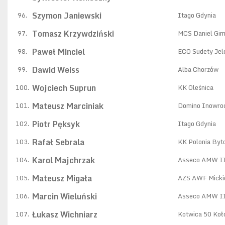
Szymon Janiewski
96.
Itago Gdynia
Tomasz Krzywdziński
97.
MCS Daniel Gim
Paweł Minciel
98.
ECO Sudety Jel
Dawid Weiss
99.
Alba Chorzów
Wojciech Suprun
100.
KK Oleśnica
Mateusz Marciniak
101.
Domino Inowro
Piotr Pęksyk
102.
Itago Gdynia
Rafał Sebrala
103.
KK Polonia By
Karol Majchrzak
104.
Asseco AMW II
Mateusz Migała
105.
AZS AWF Micki
Marcin Wieluński
106.
Asseco AMW II
Łukasz Wichniarz
107.
Kotwica 50 Koł