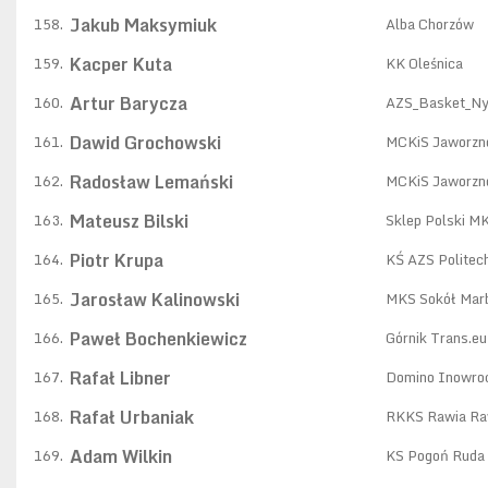
Jakub Maksymiuk
158.
Alba Chorzów
Kacper Kuta
159.
KK Oleśnica
Artur Barycza
160.
AZS_Basket_N
Dawid Grochowski
161.
MCKiS Jaworzn
Radosław Lemański
162.
MCKiS Jaworzn
Mateusz Bilski
163.
Sklep Polski M
Piotr Krupa
164.
KŚ AZS Politec
Jarosław Kalinowski
165.
MKS Sokół Mar
Paweł Bochenkiewicz
166.
Górnik Trans.e
Rafał Libner
167.
Domino Inowro
Rafał Urbaniak
168.
RKKS Rawia Ra
Adam Wilkin
169.
KS Pogoń Ruda 