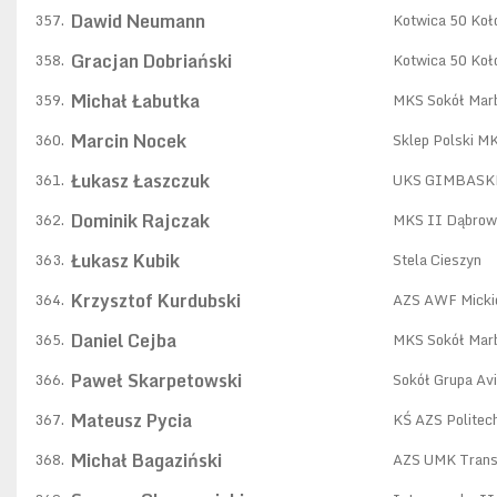
Dawid Neumann
357.
Kotwica 50 Koł
Gracjan Dobriański
358.
Kotwica 50 Koł
Michał Łabutka
359.
MKS Sokół Mar
Marcin Nocek
360.
Sklep Polski M
Łukasz Łaszczuk
361.
UKS GIMBAS
Dominik Rajczak
362.
MKS II Dąbrow
Łukasz Kubik
363.
Stela Cieszyn
Krzysztof Kurdubski
364.
AZS AWF Micki
Daniel Cejba
365.
MKS Sokół Mar
Paweł Skarpetowski
366.
Sokół Grupa Av
Mateusz Pycia
367.
KŚ AZS Politec
Michał Bagaziński
368.
AZS UMK Trans