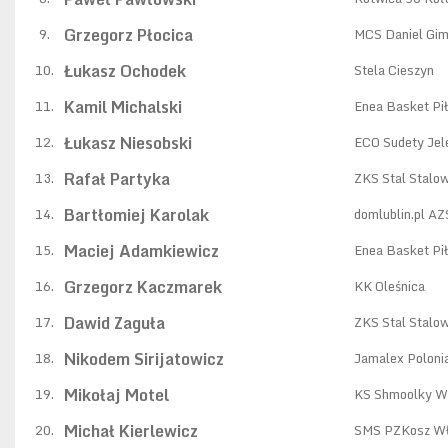
Grzegorz Płocica
9.
MCS Daniel Gim
Łukasz Ochodek
10.
Stela Cieszyn
Kamil Michalski
11.
Enea Basket Pi
Łukasz Niesobski
12.
ECO Sudety Jel
Rafał Partyka
13.
ZKS Stal Stalo
Bartłomiej Karolak
14.
domlublin.pl A
Maciej Adamkiewicz
15.
Enea Basket Pi
Grzegorz Kaczmarek
16.
KK Oleśnica
Dawid Zaguła
17.
ZKS Stal Stalo
Nikodem Sirijatowicz
18.
Jamalex Poloni
Mikołaj Motel
19.
KS Shmoolky W
Michał Kierlewicz
20.
SMS PZKosz W