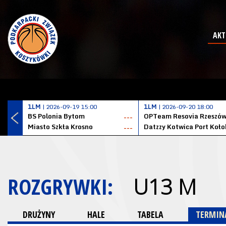
AKT
1LM
| 2026-09-19 15:00
1LM
| 2026-09-20 18:00
BS Polonia Bytom
OPTeam Resovia Rzeszó
---
Miasto Szkła Krosno
---
ROZGRYWKI:
U13 M
DRUŻYNY
HALE
TABELA
TERMINA