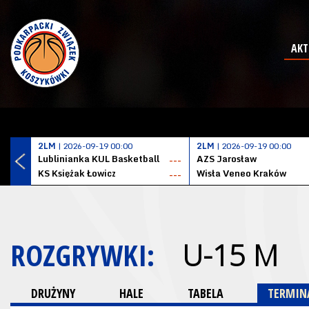
AKT
2LM
| 2026-09-19 00:00
2LM
| 2026-09-19 00:00
Lublinianka KUL Basketball
AZS Jarosław
---
KS Księżak Łowicz
Wisła Veneo Kraków
---
ROZGRYWKI:
U-15 M
DRUŻYNY
HALE
TABELA
TERMINA