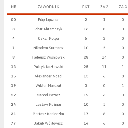
NR
ZAWODNIK
PKT
ZA 2
ZA 3
00
Filip Lęcznar
2
1
0
3
Piotr Abramczyk
16
8
0
4
Oskar Kołpa
6
2
0
7
Nikodem Surmacz
10
5
0
8
Tadeusz Wiśniowski
28
14
0
13
Patryk Kozłowski
25
11
1
15
Alexander Ngadi
13
6
0
19
Wiktor Marszał
3
0
1
22
Marcel Łazarz
12
6
0
24
Lesław Kuźniar
10
5
0
31
Bartosz Konieczko
17
8
0
77
Jakub Wójtowicz
14
6
0