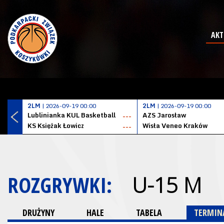
AKT
2LM
| 2026-09-19 00:00
2LM
| 2026-09-19 00:00
Lublinianka KUL Basketball
AZS Jarosław
---
KS Księżak Łowicz
Wisła Veneo Kraków
---
ROZGRYWKI:
U-15 M
DRUŻYNY
HALE
TABELA
TERMINA