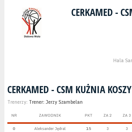
CERKAMED - C
Hala Sa
CERKAMED - CSM KUŻNIA KOSZ
Trenerzy:
Trener: Jerzy Szambelan
NR
ZAWODNIK
PKT
ZA 2
ZA 3
0
Aleksander Jędral
15
3
3