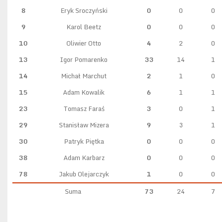
8
Eryk Sroczyński
0
0
0
9
Karol Beetz
0
0
0
10
Oliwier Otto
4
2
0
13
Igor Pomarenko
33
14
1
14
Michał Marchut
2
1
0
15
Adam Kowalik
6
1
1
23
Tomasz Faraś
3
0
1
29
Stanisław Mizera
9
3
1
30
Patryk Piętka
0
0
0
38
Adam Karbarz
0
0
0
78
Jakub Olejarczyk
1
0
0
Suma
73
24
7