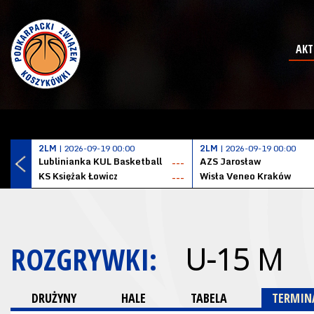
AKT
2LM
| 2026-09-19 00:00
2LM
| 2026-09-19 00:00
Lublinianka KUL Basketball
AZS Jarosław
---
KS Księżak Łowicz
Wisła Veneo Kraków
---
ROZGRYWKI:
U-15 M
DRUŻYNY
HALE
TABELA
TERMINA