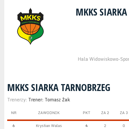
MKKS SIARKA
Hala Widowiskowo-Sport
MKKS SIARKA TARNOBRZEG
Trenerzy:
Trener: Tomasz Żak
NR
ZAWODNIK
PKT
ZA 2
ZA 3
6
Krystian Walas
4
2
0