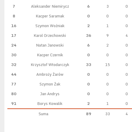
7
Aleksander Niemirycz
6
3
0
8
Kacper Saramak
0
0
0
16
Szymon Woźniak
2
1
0
17
Karol Orzechowski
36
9
4
24
Natan Janowski
6
2
0
30
Kacper Czernik
0
0
0
32
Krzysztof Włodarczyk
33
15
0
44
Ambroży Żarów
0
0
0
77
Szymon Żak
0
0
0
80
Jan Andrys
0
0
0
91
Borys Kowalik
2
1
0
Suma
89
33
4