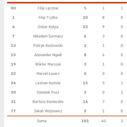
00
Filip Lęcznar
5
1
1
1
Filip Trytko
20
8
0
4
Oskar Kołpa
23
9
0
7
Nikodem Surmacz
6
3
0
13
Patryk Kozłowski
2
1
0
15
Alexander Ngadi
8
4
0
19
Wiktor Marszał
3
1
0
22
Marcel Łazarz
0
0
0
24
Lesław Kuźniar
15
5
1
30
Dominik Pusz
3
0
1
31
Bartosz Konieczko
14
7
0
77
Jakub Wójtowicz
2
1
0
Suma
101
40
3