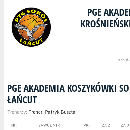
PGE AKADE
KROŚNIEŃSK
Szkoł
PGE AKADEMIA KOSZYKÓWKI SO
ŁAŃCUT
Trenerzy:
Trener: Patryk Buszta
NR
ZAWODNIK
PKT
ZA 2
ZA 3