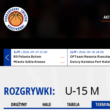
AKT
1LM
| 2026-09-19 15:00
1LM
| 2026-09-20 18:00
BS Polonia Bytom
OPTeam Resovia Rzeszó
---
Miasto Szkła Krosno
---
ROZGRYWKI:
U-15 M
DRUŻYNY
HALE
TABELA
TERMINA