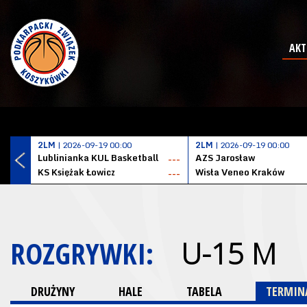
AKT
2LM
| 2026-09-19 00:00
2LM
| 2026-09-19 00:00
Lublinianka KUL Basketball
AZS Jarosław
---
KS Księżak Łowicz
Wisła Veneo Kraków
---
ROZGRYWKI:
U-15 M
DRUŻYNY
HALE
TABELA
TERMINA