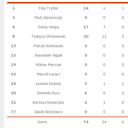
1
Filip Trytko
14
4
1
3
Piotr Abramczyk
0
0
0
4
Oskar Kołpa
17
7
0
8
Tadeusz Wiśniowski
30
11
2
13
Patryk Kozłowski
0
0
0
15
Alexander Ngadi
0
0
0
19
Wiktor Marszał
0
0
0
22
Marcel Łazarz
0
0
0
24
Lesław Kuźniar
5
1
1
30
Dominik Pusz
6
0
2
31
Bartosz Konieczko
2
1
0
77
Jakub Wójtowicz
0
0
0
Suma
74
24
6