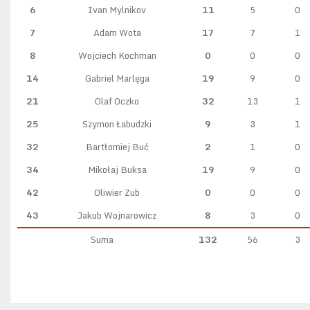
6
Ivan Mylnikov
11
5
0
7
Adam Wota
17
7
1
8
Wojciech Kochman
0
0
0
14
Gabriel Marlęga
19
9
0
21
Olaf Oczko
32
13
1
25
Szymon Łabudzki
9
3
1
32
Bartłomiej Buć
2
1
0
34
Mikołaj Buksa
19
9
0
42
Oliwier Zub
0
0
0
43
Jakub Wojnarowicz
8
3
0
Suma
132
56
3