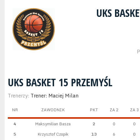
UKS BASK
P
UKS BASKET 15 PRZEMYŚL
Trenerzy:
Trener: Maciej Milan
NR
ZAWODNIK
PKT
ZA 2
ZA 3
4
Maksymilian Basza
2
0
0
5
Krzysztof Czopik
13
6
0