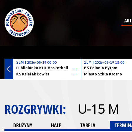
AKT
2LM
| 2026-09-19 00:00
1LM
| 2026-09-19 15:00
Lublinianka KUL Basketball
BS Polonia Bytom
---
KS Księżak Łowicz
Miasto Szkła Krosno
---
ROZGRYWKI:
U-15 M
DRUŻYNY
HALE
TABELA
TERMINA