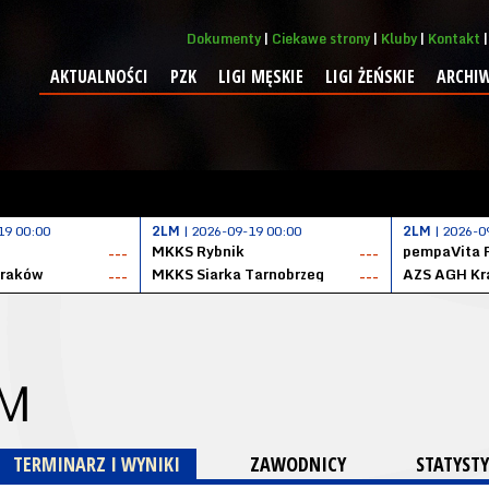
Dokumenty
Ciekawe strony
Kluby
Kontakt
AKTUALNOŚCI
PZK
LIGI MĘSKIE
LIGI ŻEŃSKIE
ARCHI
19 00:00
2LM
| 2026-09-19 00:00
2LM
| 2026-0
MKKS Rybnik
pempaVita 
---
---
Kraków
MKKS Siarka Tarnobrzeg
AZS AGH Kr
---
---
 M
TERMINARZ I WYNIKI
ZAWODNICY
STATYSTY