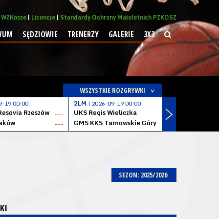
WZKosze
Licencje
Standardy Ochrony Małoletnich PZKOSZ
WUM
SĘDZIOWIE
TRENERZY
GALERIE
3X3
WSZYSTKIE ROZGRYWKI
9-19 00:00
2LM
| 2026-09-19 00:00
2LM
| 2026
Resovia Rzeszów
UKS Regis Wieliczka
ZKS Stal 
---
---
aków
GMS KKS Tarnowskie Góry
Zagłębie 
---
---
SEZON: 2025/2026
KI