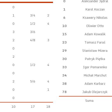
0
Aleksander Jędral
0
1
Karol Koczan
1
3/4
2
6
Ksawery Nikolas
0
1/2
4
10
Oliwier Otto
3
3/6
15
Adam Kowalik
2
4/8
3
23
Tomasz Faraś
0
29
Stanisław Mizera
2
30
Patryk Piętka
0
1/2
4
33
Igor Pomarenko
0
34
Michał Marchut
2
5/6
4
38
Adam Karbarz
0
1
78
Jakub Olejarczyk
0
Suma
10
17
18