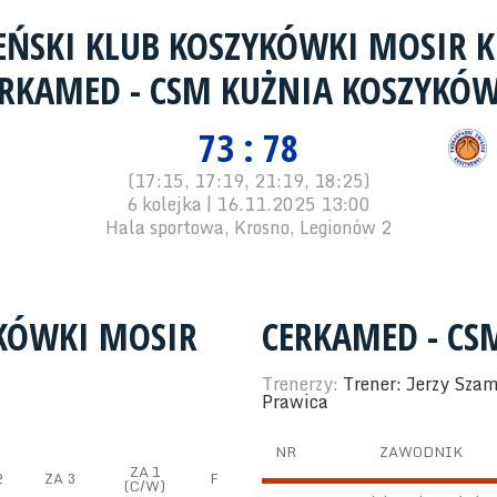
EŃSKI KLUB KOSZYKÓWKI MOSIR 
RKAMED - CSM KUŻNIA KOSZYKÓW
73 : 78
(17:15, 17:19, 21:19, 18:25)
6 kolejka | 16.11.2025 13:00
Hala sportowa, Krosno, Legionów 2
YKÓWKI MOSIR
CERKAMED - CS
Trenerzy:
Trener: Jerzy Sza
Prawica
NR
ZAWODNIK
ZA 1
2
ZA 3
F
(C/W)