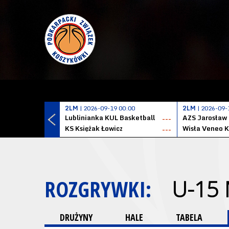
2LM
| 2026-09-19 00:00
2LM
| 2026-09-
Lublinianka KUL Basketball
AZS Jarosław
---
KS Księżak Łowicz
Wisła Veneo 
---
ROZGRYWKI:
U-15
DRUŻYNY
HALE
TABELA