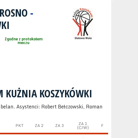
KROSNO
-
KI
Zgodne z protokołem
meczu
M KUŻNIA KOSZYKÓWKI
mbelan. Asystenci: Robert Bełczowski, Roman
ZA 1
PKT
ZA 2
ZA 3
F
(C/W)