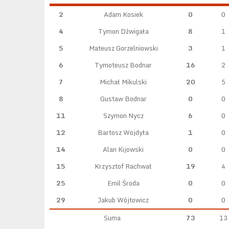
2
Adam Kosiek
0
0
4
Tymon Dźwigała
8
1
5
Mateusz Gorzelniowski
3
1
6
Tymoteusz Bodnar
16
2
7
Michał Mikulski
20
5
8
Gustaw Bodnar
0
0
11
Szymon Nycz
6
0
12
Bartosz Wojdyła
1
0
14
Alan Kijowski
0
0
15
Krzysztof Rachwał
19
4
25
Emil Środa
0
0
29
Jakub Wójtowicz
0
0
Suma
73
13