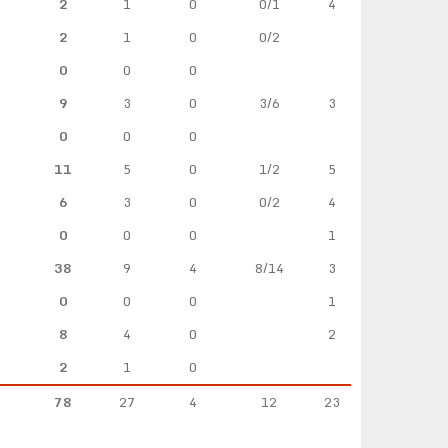
2
1
0
0/1
4
2
1
0
0/2
0
0
0
9
3
0
3/6
3
0
0
0
11
5
0
1/2
5
6
3
0
0/2
4
0
0
0
1
38
9
4
8/14
3
0
0
0
1
8
4
0
2
2
1
0
78
27
4
12
23