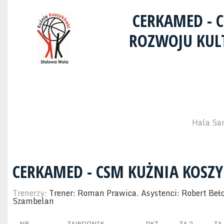
CERKAMED - 
ROZWOJU KULT
Hala Sa
CERKAMED - CSM KUŻNIA KOSZ
Trenerzy:
Trener: Roman Prawica. Asystenci: Robert Bełc
Szambelan
NR
ZAWODNIK
PKT
ZA 2
ZA 