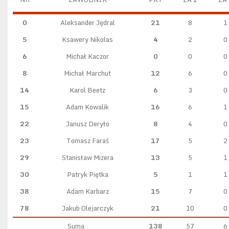
0
Aleksander Jędral
21
8
1
5
Ksawery Nikolas
4
2
0
6
Michał Kaczor
0
0
0
8
Michał Marchut
12
6
0
14
Karol Beetz
6
3
0
15
Adam Kowalik
16
6
1
22
Janusz Deryło
8
4
0
23
Tomasz Faraś
17
5
2
29
Stanisław Mizera
13
5
1
30
Patryk Piętka
5
1
1
38
Adam Karbarz
15
7
0
78
Jakub Olejarczyk
21
10
0
Suma
138
57
6