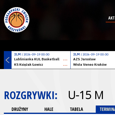
AKT
2LM
| 2026-09-19 00:00
2LM
| 2026-09-19 00:00
Lublinianka KUL Basketball
AZS Jarosław
---
KS Księżak Łowicz
Wisła Veneo Kraków
---
ROZGRYWKI:
U-15 M
DRUŻYNY
HALE
TABELA
TERMINA