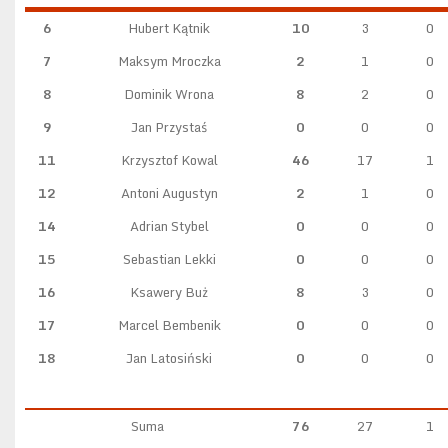
6
Hubert Kątnik
10
3
0
7
Maksym Mroczka
2
1
0
8
Dominik Wrona
8
2
0
9
Jan Przystaś
0
0
0
11
Krzysztof Kowal
46
17
1
12
Antoni Augustyn
2
1
0
14
Adrian Stybel
0
0
0
15
Sebastian Lekki
0
0
0
16
Ksawery Buż
8
3
0
17
Marcel Bembenik
0
0
0
18
Jan Latosiński
0
0
0
Suma
76
27
1