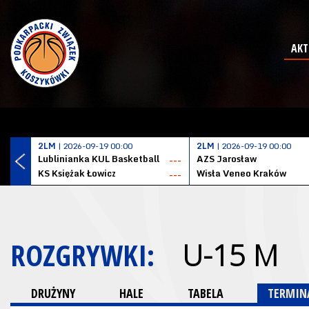
AKT
2LM
| 2026-09-19 00:00
2LM
| 2026-09-19 00:00
Lublinianka KUL Basketball
AZS Jarosław
---
KS Księżak Łowicz
Wisła Veneo Kraków
---
ROZGRYWKI:
U-15 M
DRUŻYNY
HALE
TABELA
TERMINA