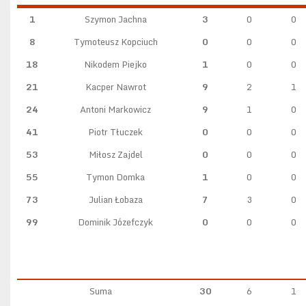
1
Szymon Jachna
3
0
0
8
Tymoteusz Kopciuch
0
0
0
18
Nikodem Piejko
1
0
0
21
Kacper Nawrot
9
2
1
24
Antoni Markowicz
9
1
0
41
Piotr Tłuczek
0
0
0
53
Miłosz Zajdel
0
0
0
55
Tymon Domka
1
0
0
73
Julian Łobaza
7
3
0
99
Dominik Józefczyk
0
0
0
Suma
30
6
1