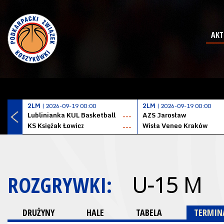
AKT
2LM
| 2026-09-19 00:00
2LM
| 2026-09-19 00:00
Lublinianka KUL Basketball
AZS Jarosław
---
KS Księżak Łowicz
Wisła Veneo Kraków
---
ROZGRYWKI:
U-15 M
DRUŻYNY
HALE
TABELA
TERMINA