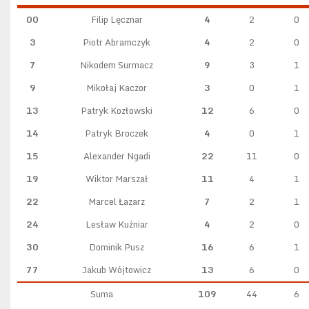
00
Filip Lęcznar
4
2
0
3
Piotr Abramczyk
4
2
0
7
Nikodem Surmacz
9
3
1
9
Mikołaj Kaczor
3
0
1
13
Patryk Kozłowski
12
6
0
14
Patryk Broczek
4
0
1
15
Alexander Ngadi
22
11
0
19
Wiktor Marszał
11
4
1
22
Marcel Łazarz
7
2
1
24
Lesław Kuźniar
4
2
0
30
Dominik Pusz
16
6
1
77
Jakub Wójtowicz
13
6
0
Suma
109
44
6