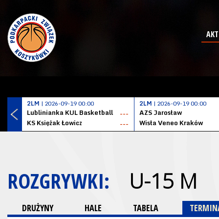
AKT
2LM
| 2026-09-19 00:00
2LM
| 2026-09-19 00:00
Lublinianka KUL Basketball
AZS Jarosław
---
KS Księżak Łowicz
Wisła Veneo Kraków
---
ROZGRYWKI:
U-15 M
DRUŻYNY
HALE
TABELA
TERMINA