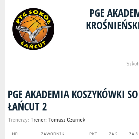
PGE AKADE
KROŚNIEŃSK
Szkoł
PGE AKADEMIA KOSZYKÓWKI SO
ŁAŃCUT 2
Trenerzy:
Trener: Tomasz Czarnek
NR
ZAWODNIK
PKT
ZA 2
ZA 3