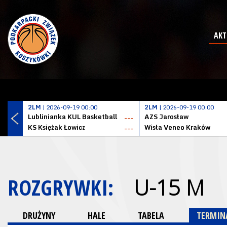
AKT
2LM
| 2026-09-19 00:00
2LM
| 2026-09-19 00:00
Lublinianka KUL Basketball
AZS Jarosław
---
KS Księżak Łowicz
Wisła Veneo Kraków
---
ROZGRYWKI:
U-15 M
DRUŻYNY
HALE
TABELA
TERMINA