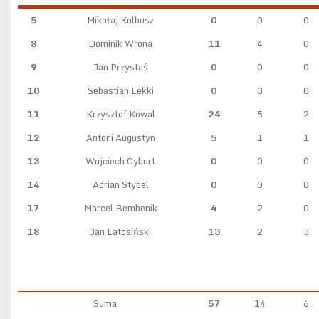
5
Mikołaj Kolbusz
0
0
0
8
Dominik Wrona
11
4
0
9
Jan Przystaś
0
0
0
10
Sebastian Lekki
0
0
0
11
Krzysztof Kowal
24
5
2
12
Antoni Augustyn
5
1
1
13
Wojciech Cyburt
0
0
0
14
Adrian Stybel
0
0
0
17
Marcel Bembenik
4
2
0
18
Jan Latosiński
13
2
3
Suma
57
14
6