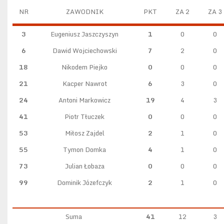
NR
ZAWODNIK
PKT
ZA 2
ZA 3
3
Eugeniusz Jaszczyszyn
1
0
0
6
Dawid Wojciechowski
7
2
0
18
Nikodem Piejko
0
0
0
21
Kacper Nawrot
6
3
0
24
Antoni Markowicz
19
4
3
41
Piotr Tłuczek
0
0
0
53
Miłosz Zajdel
2
1
0
55
Tymon Domka
4
1
0
73
Julian Łobaza
0
0
0
99
Dominik Józefczyk
2
1
0
Suma
41
12
3