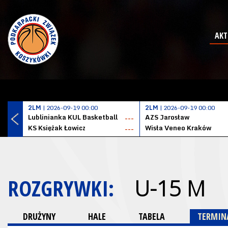
AKT
2LM
| 2026-09-19 00:00
2LM
| 2026-09-19 00:00
Lublinianka KUL Basketball
AZS Jarosław
---
KS Księżak Łowicz
Wisła Veneo Kraków
---
ROZGRYWKI:
U-15 M
DRUŻYNY
HALE
TABELA
TERMINA