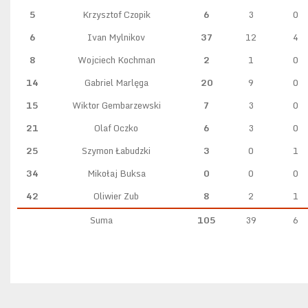
5
Krzysztof Czopik
6
3
0
6
Ivan Mylnikov
37
12
4
8
Wojciech Kochman
2
1
0
14
Gabriel Marlęga
20
9
0
15
Wiktor Gembarzewski
7
3
0
21
Olaf Oczko
6
3
0
25
Szymon Łabudzki
3
0
1
34
Mikołaj Buksa
0
0
0
42
Oliwier Zub
8
2
1
Suma
105
39
6