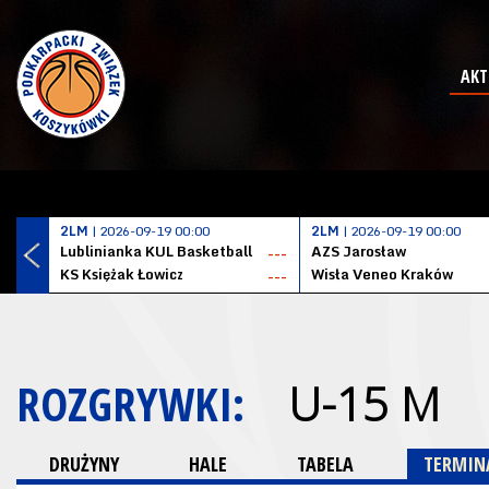
AKT
2LM
| 2026-09-19 00:00
2LM
| 2026-09-19 00:00
Lublinianka KUL Basketball
AZS Jarosław
---
KS Księżak Łowicz
Wisła Veneo Kraków
---
ROZGRYWKI:
U-15 M
DRUŻYNY
HALE
TABELA
TERMINA