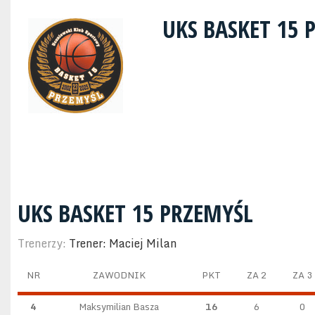
UKS BASKET 15
UKS BASKET 15 PRZEMYŚL
Trenerzy:
Trener: Maciej Milan
NR
ZAWODNIK
PKT
ZA 2
ZA 3
4
Maksymilian Basza
16
6
0