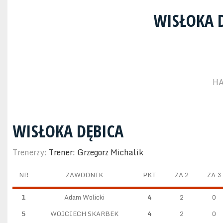
WISŁOKA 
HA
WISŁOKA DĘBICA
Trenerzy:
Trener: Grzegorz Michalik
NR
ZAWODNIK
PKT
ZA 2
ZA 3
1
Adam Wolicki
4
2
0
5
WOJCIECH SKARBEK
4
2
0