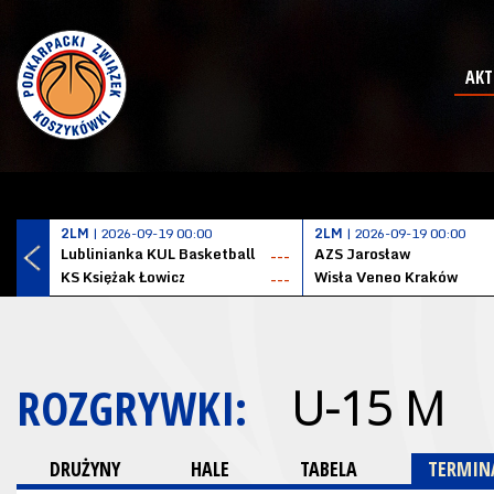
AKT
2LM
| 2026-09-19 00:00
2LM
| 2026-09-19 00:00
Lublinianka KUL Basketball
AZS Jarosław
---
KS Księżak Łowicz
Wisła Veneo Kraków
---
ROZGRYWKI:
U-15 M
DRUŻYNY
HALE
TABELA
TERMINA