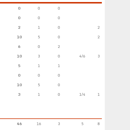
0
0
0
0
0
0
2
1
0
2
10
5
0
2
6
0
2
10
3
0
4/6
3
5
1
1
0
0
0
10
5
0
3
1
0
1/4
1
46
16
3
5
8