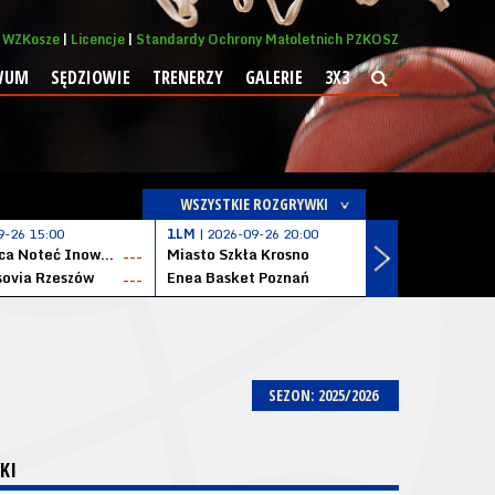
WZKosze
Licencje
Standardy Ochrony Małoletnich PZKOSZ
WUM
SĘDZIOWIE
TRENERZY
GALERIE
3X3
WSZYSTKIE ROZGRYWKI
9-26 15:00
1LM
| 2026-09-26 20:00
1LM
| 2026
KSK Qemetica Noteć Inowrocław
Miasto Szkła Krosno
Solvera S
---
---
ovia Rzeszów
Enea Basket Poznań
---
---
SEZON: 2025/2026
KI