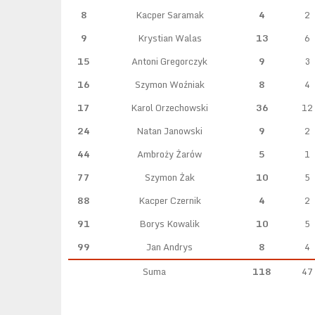
8
Kacper Saramak
4
2
9
Krystian Walas
13
6
15
Antoni Gregorczyk
9
3
16
Szymon Woźniak
8
4
17
Karol Orzechowski
36
12
24
Natan Janowski
9
2
44
Ambroży Żarów
5
1
77
Szymon Żak
10
5
88
Kacper Czernik
4
2
91
Borys Kowalik
10
5
99
Jan Andrys
8
4
Suma
118
47