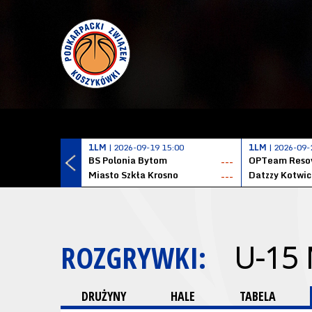
1LM
| 2026-09-19 15:00
1LM
| 2026-09-
BS Polonia Bytom
OPTeam Resov
---
Miasto Szkła Krosno
---
ROZGRYWKI:
U-15
DRUŻYNY
HALE
TABELA