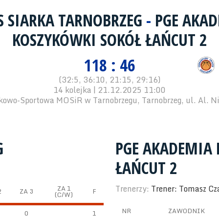
 SIARKA TARNOBRZEG
-
PGE AKA
KOSZYKÓWKI SOKÓŁ ŁAŃCUT 2
118 : 46
(32:5, 36:10, 21:15, 29:16)
14 kolejka | 21.12.2025 11:00
owo-Sportowa MOSiR w Tarnobrzegu, Tarnobrzeg, ul. Al. Ni
G
PGE AKADEMIA 
ŁAŃCUT 2
Trenerzy:
Trener: Tomasz Cz
ZA 1
2
ZA 3
F
(C/W)
NR
ZAWODNIK
0
1