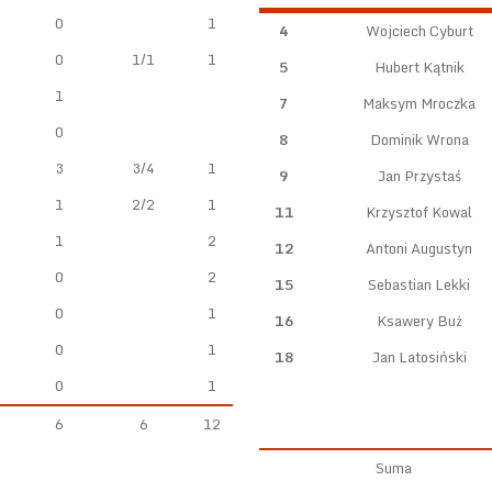
0
1
4
Wojciech Cyburt
0
1/1
1
5
Hubert Kątnik
1
7
Maksym Mroczka
0
8
Dominik Wrona
3
3/4
1
9
Jan Przystaś
1
2/2
1
11
Krzysztof Kowal
1
2
12
Antoni Augustyn
0
2
15
Sebastian Lekki
0
1
16
Ksawery Buż
0
1
18
Jan Latosiński
0
1
6
6
12
Suma