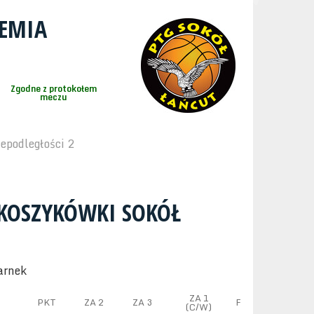
DEMIA
Zgodne z protokołem
meczu
epodległości 2
KOSZYKÓWKI SOKÓŁ
arnek
ZA 1
PKT
ZA 2
ZA 3
F
(C/W)