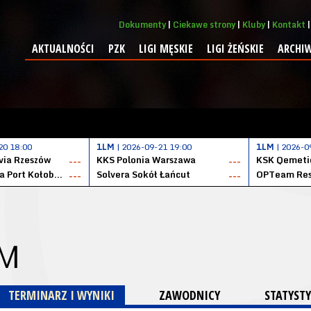
Dokumenty
Ciekawe strony
Kluby
Kontakt
AKTUALNOŚCI
PZK
LIGI MĘSKIE
LIGI ŻEŃSKIE
ARCHI
20 18:00
1LM
| 2026-09-21 19:00
1LM
| 2026-0
ia Rzeszów
KKS Polonia Warszawa
---
---
Datzzy Kotwica Port Kołobrzeg
Solvera Sokół Łańcut
OPTeam Res
---
---
 M
TERMINARZ I WYNIKI
ZAWODNICY
STATYSTY