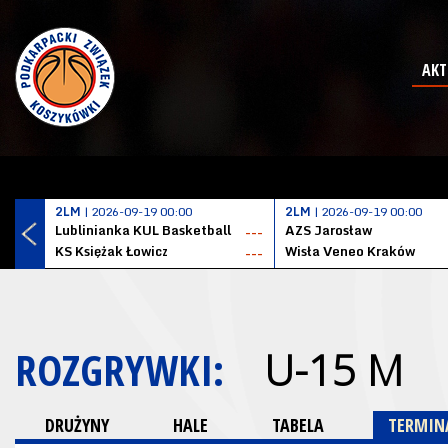
AKT
2LM
| 2026-09-19 00:00
2LM
| 2026-09-19 00:00
Lublinianka KUL Basketball
AZS Jarosław
---
KS Księżak Łowicz
Wisła Veneo Kraków
---
ROZGRYWKI:
U-15 M
DRUŻYNY
HALE
TABELA
TERMINA