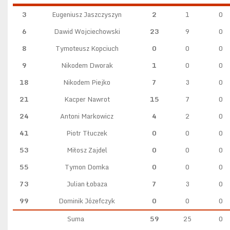
3
Eugeniusz Jaszczyszyn
2
1
0
6
Dawid Wojciechowski
23
9
0
8
Tymoteusz Kopciuch
0
0
0
9
Nikodem Dworak
1
0
0
18
Nikodem Piejko
7
3
0
21
Kacper Nawrot
15
7
0
24
Antoni Markowicz
4
2
0
41
Piotr Tłuczek
0
0
0
53
Miłosz Zajdel
0
0
0
55
Tymon Domka
0
0
0
73
Julian Łobaza
7
3
0
99
Dominik Józefczyk
0
0
0
Suma
59
25
0