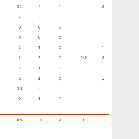
11
4
1
3
7
2
1
1
0
0
0
0
0
0
2
1
0
1
7
3
0
1/2
3
2
1
0
1
2
1
0
1
13
5
1
1
2
1
0
46
18
3
1
12