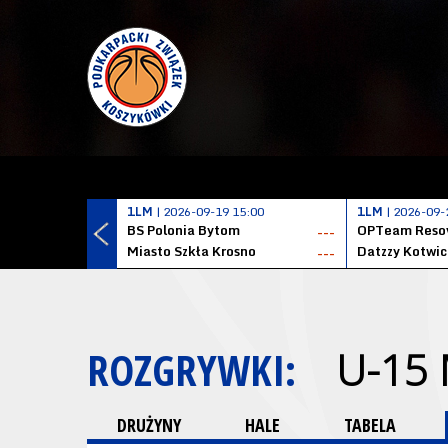
1LM
| 2026-09-19 15:00
1LM
| 2026-09-
BS Polonia Bytom
OPTeam Resov
---
Miasto Szkła Krosno
---
ROZGRYWKI:
U-15
DRUŻYNY
HALE
TABELA