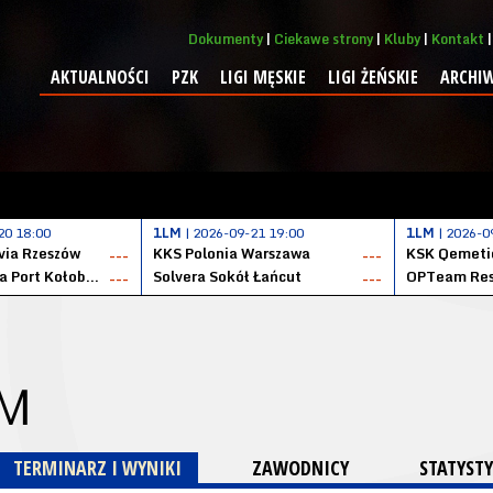
Dokumenty
Ciekawe strony
Kluby
Kontakt
AKTUALNOŚCI
PZK
LIGI MĘSKIE
LIGI ŻEŃSKIE
ARCHI
20 18:00
1LM
| 2026-09-21 19:00
1LM
| 2026-0
ia Rzeszów
KKS Polonia Warszawa
---
---
Datzzy Kotwica Port Kołobrzeg
Solvera Sokół Łańcut
OPTeam Res
---
---
 M
TERMINARZ I WYNIKI
ZAWODNICY
STATYSTY