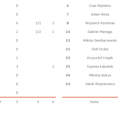
0
6
Ivan Mylnikov
0
7
Adam Wota
0
1/1
2
8
Wojciech Kochman
1
1/2
1
14
Gabriel Marlęga
0
15
Wiktor Gembarzewski
0
21
Olaf Oczko
1
23
Krzysztof Czopik
3
1
25
Szymon Łabudzki
0
34
Mikołaj Buksa
0
43
Jakub Wojnarowicz
0
9
5
4
6
Suma