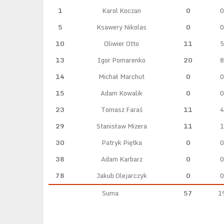
1
Karol Koczan
0
0
5
Ksawery Nikolas
0
0
10
Oliwier Otto
11
5
13
Igor Pomarenko
20
8
14
Michał Marchut
0
0
15
Adam Kowalik
0
0
23
Tomasz Faraś
11
4
29
Stanisław Mizera
11
1
30
Patryk Piętka
0
0
38
Adam Karbarz
0
0
78
Jakub Olejarczyk
0
0
Suma
57
1