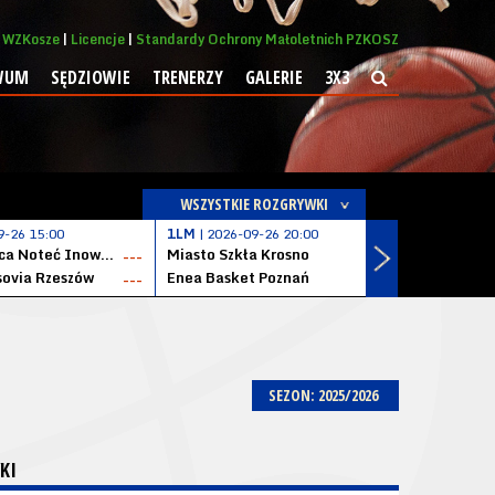
WZKosze
Licencje
Standardy Ochrony Małoletnich PZKOSZ
WUM
SĘDZIOWIE
TRENERZY
GALERIE
3X3
WSZYSTKIE ROZGRYWKI
9-26 15:00
1LM
| 2026-09-26 20:00
1LM
| 2026
KSK Qemetica Noteć Inowrocław
Miasto Szkła Krosno
Solvera S
---
---
ovia Rzeszów
Enea Basket Poznań
---
---
SEZON: 2025/2026
KI