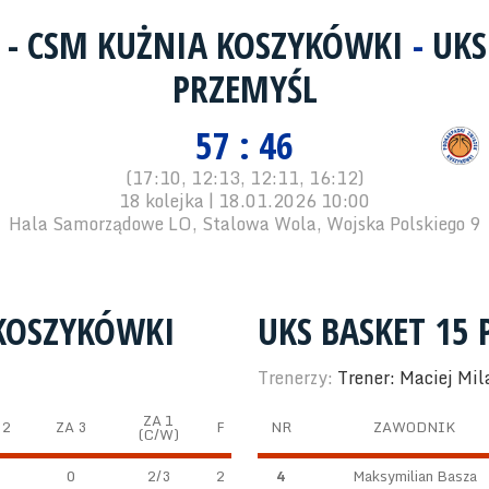
 - CSM KUŻNIA KOSZYKÓWKI
-
UKS
PRZEMYŚL
57 : 46
(17:10, 12:13, 12:11, 16:12)
18 kolejka | 18.01.2026 10:00
Hala Samorządowe LO, Stalowa Wola, Wojska Polskiego 9
 KOSZYKÓWKI
UKS BASKET 15
Trenerzy:
Trener: Maciej Mil
ZA 1
 2
ZA 3
F
NR
ZAWODNIK
(C/W)
0
2/3
2
4
Maksymilian Basza