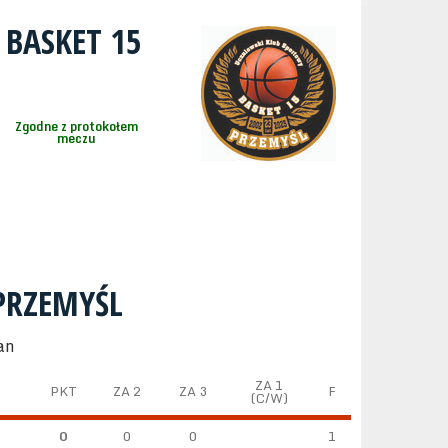
 BASKET 15
Zgodne z protokołem
meczu
 PRZEMYŚL
an
ZA 1
PKT
ZA 2
ZA 3
F
(C/W)
0
0
0
1