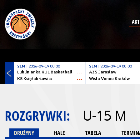
AKT
2LM
| 2026-09-19 00:00
2LM
| 2026-09-19 00:00
Lublinianka KUL Basketball
AZS Jarosław
---
KS Księżak Łowicz
Wisła Veneo Kraków
---
ROZGRYWKI:
U-15 M
DRUŻYNY
HALE
TABELA
TERMINA