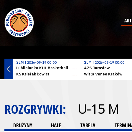
AKT
2LM
| 2026-09-19 00:00
2LM
| 2026-09-19 00:00
Lublinianka KUL Basketball
AZS Jarosław
---
KS Księżak Łowicz
Wisła Veneo Kraków
---
ROZGRYWKI:
U-15 M
DRUŻYNY
HALE
TABELA
TERMINA