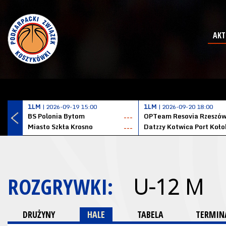
AKT
1LM
| 2026-09-19 15:00
1LM
| 2026-09-20 18:00
BS Polonia Bytom
OPTeam Resovia Rzeszó
---
Miasto Szkła Krosno
---
ROZGRYWKI:
U-12 M
DRUŻYNY
HALE
TABELA
TERMINA