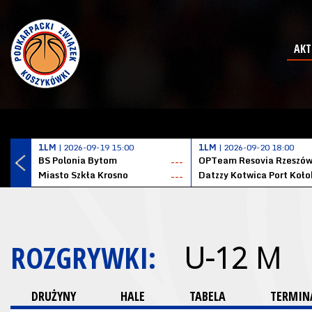
AKT
1LM
| 2026-09-19 15:00
1LM
| 2026-09-20 18:00
BS Polonia Bytom
OPTeam Resovia Rzeszó
---
Miasto Szkła Krosno
---
ROZGRYWKI:
U-12 M
DRUŻYNY
HALE
TABELA
TERMINA