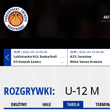
AKT
2LM
| 2026-09-19 00:00
2LM
| 2026-09-19 00:00
Lublinianka KUL Basketball
AZS Jarosław
---
KS Księżak Łowicz
Wisła Veneo Kraków
---
ROZGRYWKI:
U-12 M
DRUŻYNY
HALE
TABELA
TERMINA